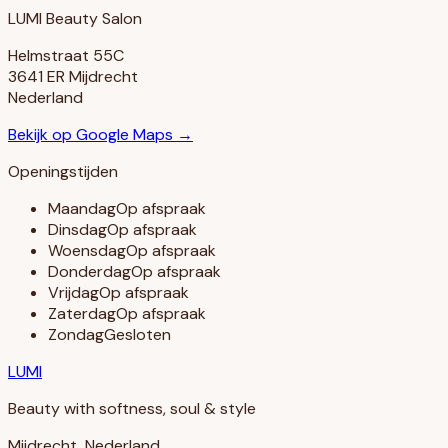
LUMI Beauty Salon
Helmstraat 55C
3641 ER Mijdrecht
Nederland
Bekijk op Google Maps →
Openingstijden
Maandag
Op afspraak
Dinsdag
Op afspraak
Woensdag
Op afspraak
Donderdag
Op afspraak
Vrijdag
Op afspraak
Zaterdag
Op afspraak
Zondag
Gesloten
LUMI
Beauty with softness, soul & style
Mijdrecht, Nederland