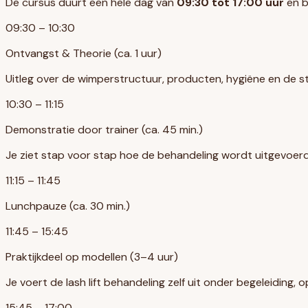
De cursus duurt een hele dag van
09:30 tot 17:00 uur
en b
09:30 – 10:30
Ontvangst & Theorie (ca. 1 uur)
Uitleg over de wimperstructuur, producten, hygiëne en de st
10:30 – 11:15
Demonstratie door trainer (ca. 45 min.)
Je ziet stap voor stap hoe de behandeling wordt uitgevoerd
11:15 – 11:45
Lunchpauze (ca. 30 min.)
11:45 – 15:45
Praktijkdeel op modellen (3–4 uur)
Je voert de lash lift behandeling zelf uit onder begeleiding, 
15:45 – 17:00