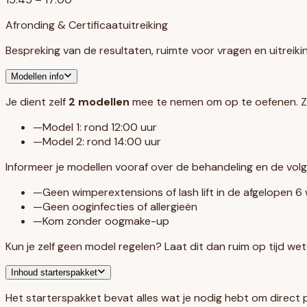
Afronding & Certificaatuitreiking
Bespreking van de resultaten, ruimte voor vragen en uitreikin
Modellen info
Je dient zelf
2 modellen
mee te nemen om op te oefenen. Zor
—
Model 1: rond 12:00 uur
—
Model 2: rond 14:00 uur
Informeer je modellen vooraf over de behandeling en de vo
—
Geen wimperextensions of lash lift in de afgelopen 6
—
Geen ooginfecties of allergieën
—
Kom zonder oogmake-up
Kun je zelf geen model regelen? Laat dit dan ruim op tijd wet
Inhoud starterspakket
Het starterspakket bevat alles wat je nodig hebt om direct pr